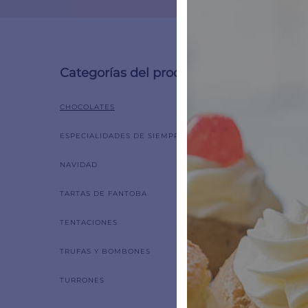
Categorías del producto
Mostrand
CHOCOLATES
ESPECIALIDADES DE SIEMPRE
NAVIDAD
TARTAS DE FANTOBA
TENTACIONES
TRUFAS Y BOMBONES
TURRONES
Sardi