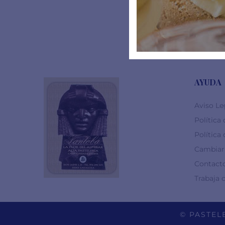
AYUDA
Aviso Le
Política
Política
Cambiar 
Contact
Trabaja 
© PASTELE