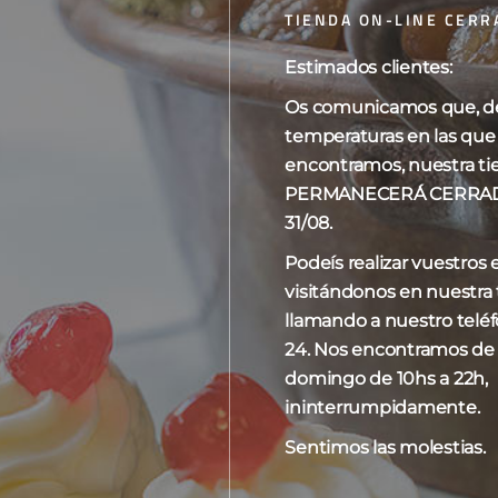
TIENDA ON-LINE CERR
Estimados clientes:
Os comunicamos que, deb
o los 3 resultados
Mostrar
10
15
20
temperaturas en las que
encontramos, nuestra ti
PERMANECERÁ CERRADA 
31/08.
Podeís realizar vuestros
visitándonos en nuestra t
llamando a nuestro telé
24. Nos encontramos de
domingo de 10hs a 22h,
ininterrumpidamente.
Sentimos las molestias.
nas de chocolate
Chocolate trufado
Tabl