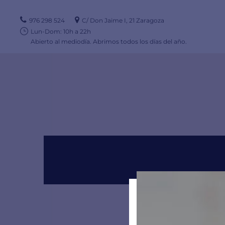
976 298 524
C/ Don Jaime I, 21 Zaragoza
Lun-Dom: 10h a 22h
Abierto al mediodía. Abrimos todos los días del año.