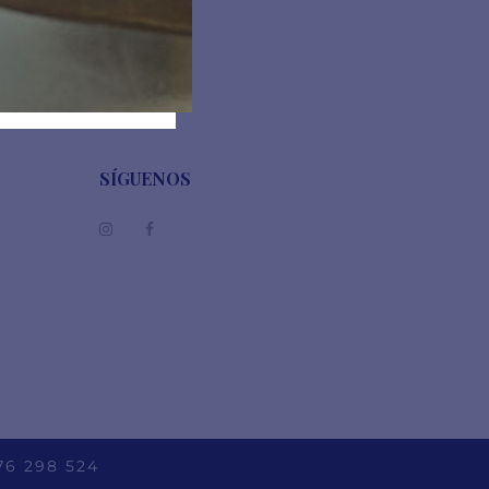
12,00
€
SÍGUENOS
76 298 524