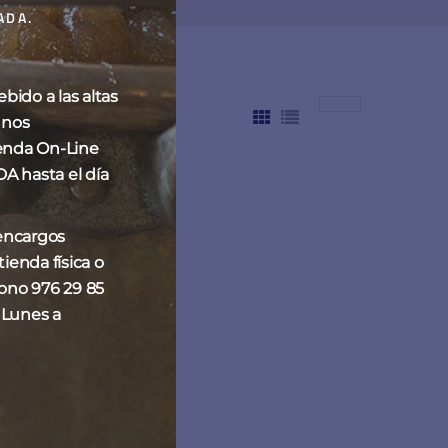
ADA.
ido a las altas
 nos
enda On-Line
hasta el día
 encargos
ienda física o
fono 976 29 85
 Lunes a
eta de chocolate