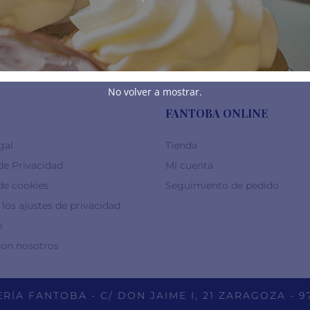
10,00
€
20,00
€
No volver a mostrar.
FANTOBA ONLINE
gal
Tienda
 de Privacidad
Mi cuenta
 de cookies
Seguimiento de pedido
los ajustes de privacidad
o
con nosotros
RÍA FANTOBA - C/ DON JAIME I, 21 ZARAGOZA - 9