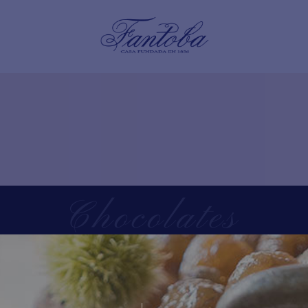
Chocolates
Home
/
Tienda
/
Chocolates