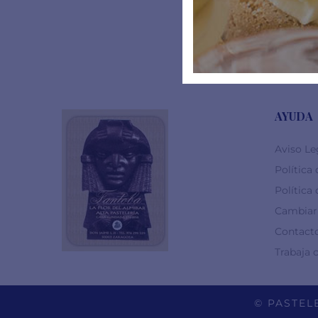
AYUDA
Aviso Le
Política
Política
Cambiar 
Contact
Trabaja 
© PASTELE