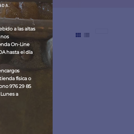
ADA.
ido a las altas
 nos
enda On-Line
hasta el día
 encargos
ienda física o
fono 976 29 85
 Lunes a
eta de chocolate