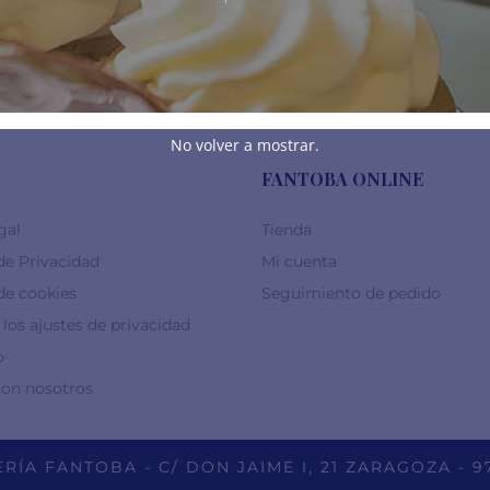
20,00
€
10,00
€
No volver a mostrar.
FANTOBA ONLINE
gal
Tienda
 de Privacidad
Mi cuenta
 de cookies
Seguimiento de pedido
los ajustes de privacidad
o
con nosotros
RÍA FANTOBA - C/ DON JAIME I, 21 ZARAGOZA - 9