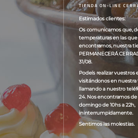
TIENDA ON-LINE CERR
Estimados clientes:
Os comunicamos que, deb
o los 3 resultados
Mostrar
10
15
20
temperaturas en las que
encontramos, nuestra ti
PERMANECERÁ CERRADA 
31/08.
Podeís realizar vuestros
visitándonos en nuestra t
llamando a nuestro telé
24. Nos encontramos de
domingo de 10hs a 22h,
ininterrumpidamente.
Sentimos las molestias.
colate trufado
Sardinas de chocolate
Tabl