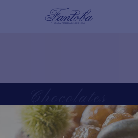
Chocolates
Home
/
Tienda
/
Chocolates