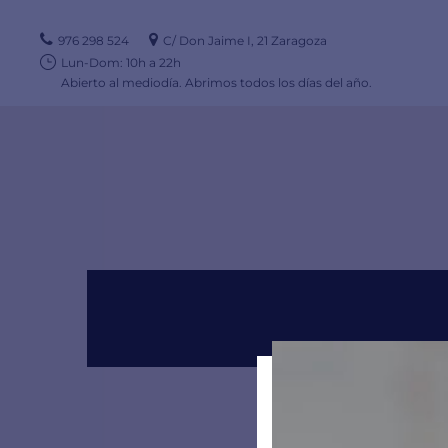
976 298 524
C/ Don Jaime I, 21 Zaragoza
Lun-Dom: 10h a 22h
Abierto al mediodía. Abrimos todos los días del año.