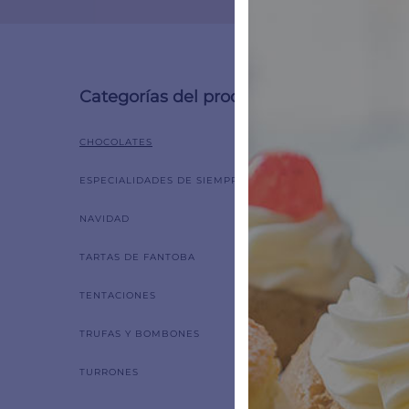
Categorías del producto
Mostrand
CHOCOLATES
ESPECIALIDADES DE SIEMPRE
NAVIDAD
TARTAS DE FANTOBA
TENTACIONES
TRUFAS Y BOMBONES
TURRONES
Cho