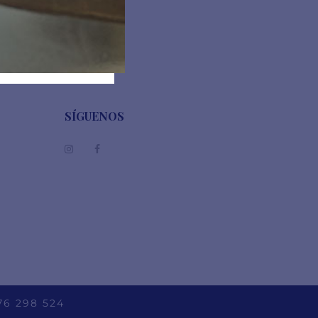
12,00
€
SÍGUENOS
76 298 524