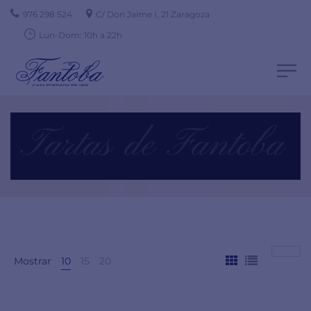
976 298 524
C/ Don Jaime I, 21 Zaragoza
Lun-Dom: 10h a 22h
Tartas de Fantoba
Mostrar
10
15
20