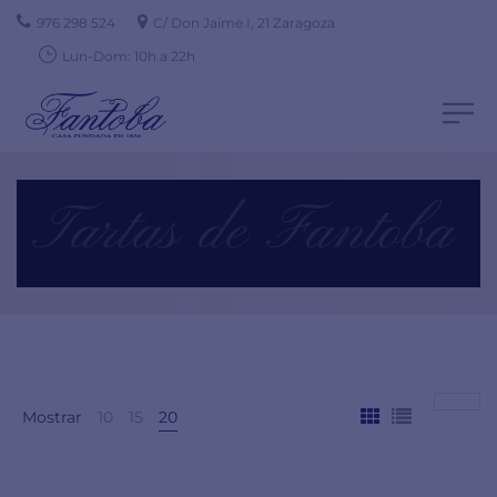
976 298 524
C/ Don Jaime I, 21 Zaragoza
Lun-Dom: 10h a 22h
Tartas de Fantoba
Mostrar
10
15
20