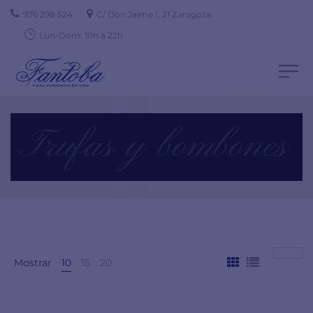
976 298 524
C/ Don Jaime I, 21 Zaragoza
Lun-Dom: 10h a 22h
Trufas y bombones
Mostrar
10
15
20