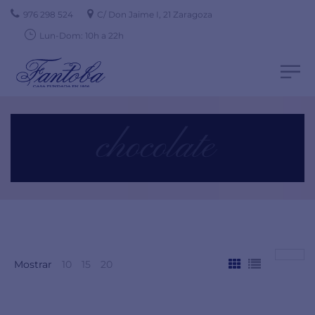
976 298 524
C/ Don Jaime I, 21 Zaragoza
Lun-Dom: 10h a 22h
chocolate
Mostrar
10
15
20