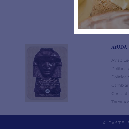
15
AYUDA
Aviso Le
Política
Política
Cambiar 
Contact
Trabaja 
© PASTELE