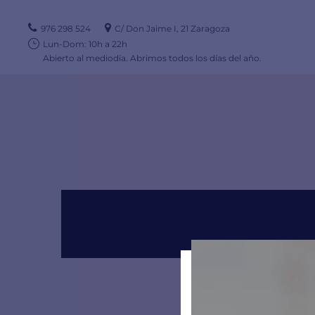
976 298 524
C/ Don Jaime I, 21 Zaragoza
Lun-Dom: 10h a 22h
Abierto al mediodía. Abrimos todos los días del año.