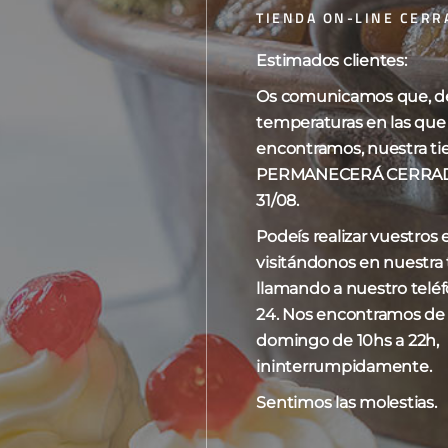
TIENDA ON-LINE CERR
Estimados clientes:
Os comunicamos que, deb
o el único resultado
Mostrar
10
15
20
temperaturas en las que
encontramos, nuestra ti
PERMANECERÁ CERRADA 
31/08.
Podeís realizar vuestros
visitándonos en nuestra t
llamando a nuestro telé
24. Nos encontramos de
domingo de 10hs a 22h,
ininterrumpidamente.
Sentimos las molestias.
s al marrasquino