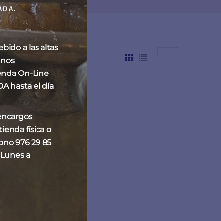
ADA.
ido a las altas
 nos
enda On-Line
hasta el día
 encargos
ienda física o
fono 976 29 85
 Lunes a