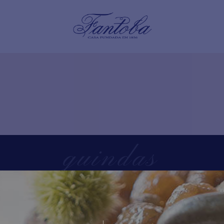
guindas
Home
/
Tienda
/
guindas