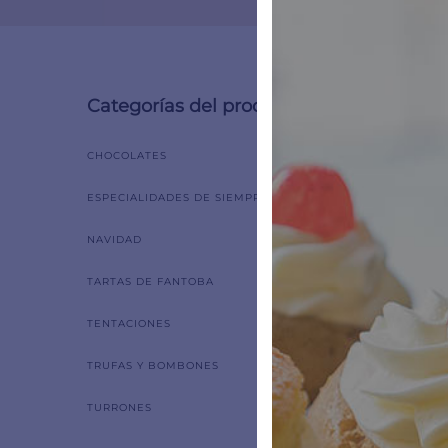
Categorías del producto
Mostrand
CHOCOLATES
ESPECIALIDADES DE SIEMPRE
NAVIDAD
TARTAS DE FANTOBA
TENTACIONES
TRUFAS Y BOMBONES
TURRONES
Guinda