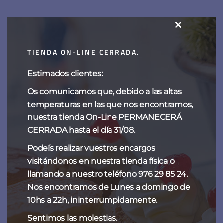
Guindas al marrasquino
CLOSE
THIS
15,00
€
-
60,00
€
TIENDA ON-LINE CERRADA.
MODULE
Estimados clientes:
Os comunicamos que, debido a las altas
Categorías del producto
temperaturas en las que nos encontramos,
nuestra tienda On-Line PERMANECERÁ
CHOCOLATES
CERRADA hasta el día 31/08.
ESPECIALIDADES DE SIEMPRE
Podeís realizar vuestros encargos
visitándonos en nuestra tienda física o
NAVIDAD
llamando a nuestro teléfono 976 29 85 24.
TARTAS DE FANTOBA
Nos encontramos de Lunes a domingo de
10hs a 22h, ininterrumpidamente.
TENTACIONES
Sentimos las molestias.