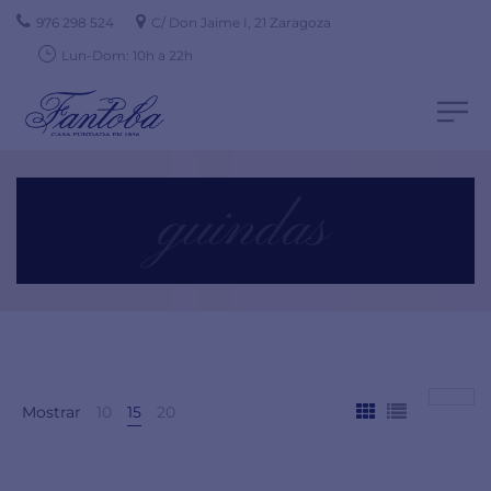
976 298 524
C/ Don Jaime I, 21 Zaragoza
Lun-Dom: 10h a 22h
guindas
Mostrar
10
15
20