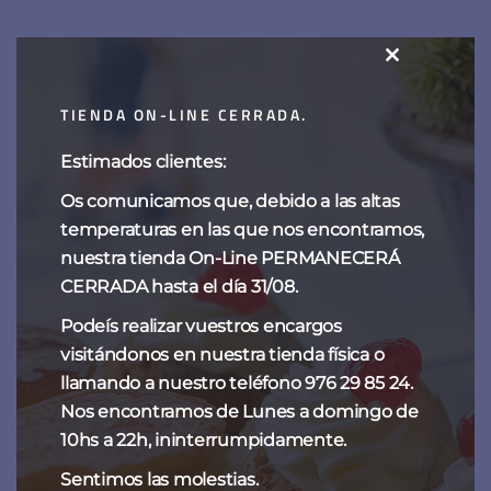
Marrón confitado
CLOSE
THIS
17,50
€
TIENDA ON-LINE CERRADA.
MODULE
Estimados clientes:
Os comunicamos que, debido a las altas
Categorías del producto
temperaturas en las que nos encontramos,
nuestra tienda On-Line PERMANECERÁ
CHOCOLATES
CERRADA hasta el día 31/08.
ESPECIALIDADES DE SIEMPRE
Podeís realizar vuestros encargos
visitándonos en nuestra tienda física o
NAVIDAD
llamando a nuestro teléfono 976 29 85 24.
TARTAS DE FANTOBA
Nos encontramos de Lunes a domingo de
10hs a 22h, ininterrumpidamente.
TENTACIONES
Sentimos las molestias.