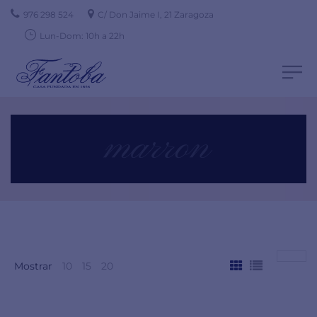
976 298 524
C/ Don Jaime I, 21 Zaragoza
Lun-Dom: 10h a 22h
marron
Mostrar
10
15
20