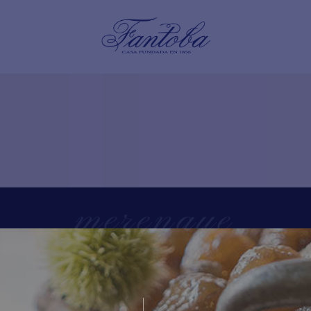
merengue
Home
/
Tienda
/
merengue