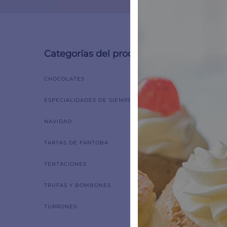
Categorías del producto
Mostrand
CHOCOLATES
ESPECIALIDADES DE SIEMPRE
NAVIDAD
TARTAS DE FANTOBA
TENTACIONES
TRUFAS Y BOMBONES
TURRONES
Souf