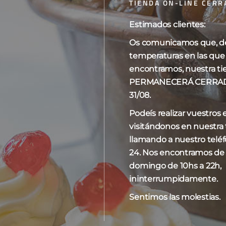
TIENDA ON-LINE CERR
Estimados clientes:
Os comunicamos que, deb
temperaturas en las que
o el único resultado
Mostrar
10
15
20
encontramos, nuestra ti
PERMANECERÁ CERRADA 
31/08.
Podeís realizar vuestros
visitándonos en nuestra t
llamando a nuestro telé
24. Nos encontramos de
domingo de 10hs a 22h,
ininterrumpidamente.
Sentimos las molestias.
le de merengue