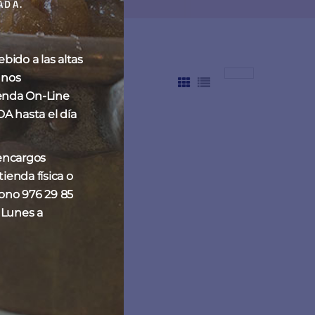
ADA.
ido a las altas
 nos
enda On-Line
hasta el día
 encargos
ienda física o
fono 976 29 85
 Lunes a