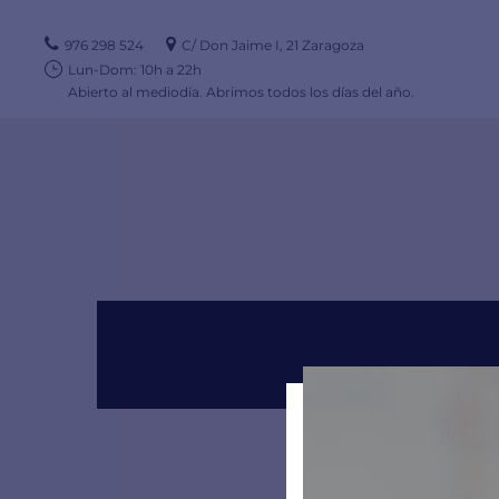
976 298 524
C/ Don Jaime I, 21 Zaragoza
Lun-Dom: 10h a 22h
Abierto al mediodía. Abrimos todos los días del año.