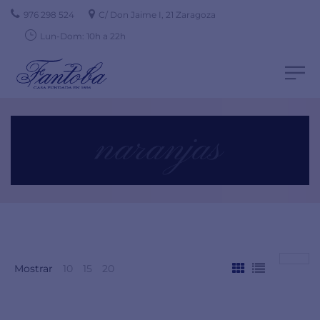
976 298 524
C/ Don Jaime I, 21 Zaragoza
Lun-Dom: 10h a 22h
naranjas
Mostrar
10
15
20