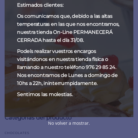
Estimados clientes:
Os comunicamos que, debido a las altas
temperaturas en las que nos encontramos,
nuestra tienda On-Line PERMANECERÁ
CERRADA hasta el día 31/08.
Podeís realizar vuestros encargos
visitándonos en nuestra tienda física o
llamando a nuestro teléfono 976 29 85 24.
Nos encontramos de Lunes a domingo de
Naranjas de Fantoba
10hs a 22h, ininterrumpidamente.
15,00
€
-
60,00
€
Sentimos las molestias.
Categorías del producto
No volver a mostrar.
CHOCOLATES