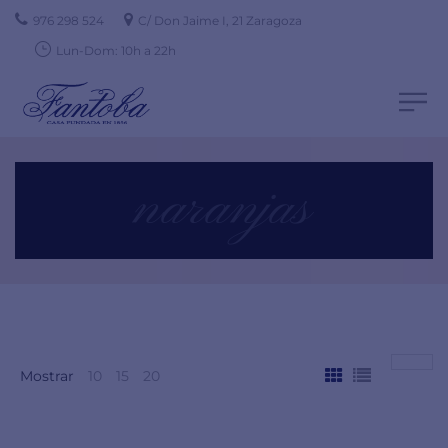
976 298 524
C/ Don Jaime I, 21 Zaragoza
Lun-Dom: 10h a 22h
naranjas
Mostrar
10
15
20