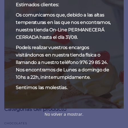
Estimados clientes:
Os comunicamos que, debido a las altas
temperaturas en las que nos encontramos,
nuestra tienda On-Line PERMANECERÁ
CERRADA hasta el día 31/08.
Podeís realizar vuestros encargos
visitándonos en nuestra tienda física o
llamando a nuestro teléfono 976 29 85 24.
Nos encontramos de Lunes a domingo de
Naranjas de Fantoba
10hs a 22h, ininterrumpidamente.
15,00
€
-
60,00
€
Sentimos las molestias.
Categorías del producto
No volver a mostrar.
CHOCOLATES