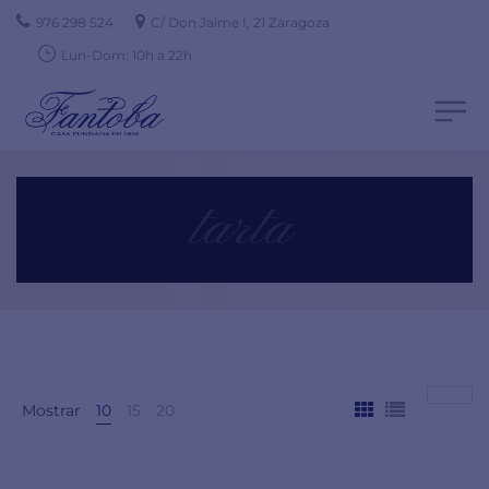
976 298 524
C/ Don Jaime I, 21 Zaragoza
Lun-Dom: 10h a 22h
tarta
Mostrar
10
15
20