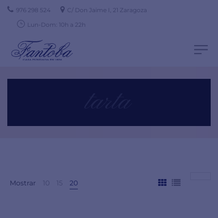
976 298 524
C/ Don Jaime I, 21 Zaragoza
Lun-Dom: 10h a 22h
tarta
Mostrar
10
15
20