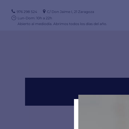
976 298 524
C/ Don Jaime I, 21 Zaragoza
Lun-Dom: 10h a 22h
Abierto al mediodía. Abrimos todos los días del año.