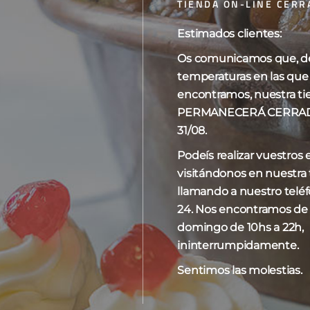
TIENDA ON-LINE CERR
Estimados clientes:
Os comunicamos que, deb
temperaturas en las que
o el único resultado
Mostrar
10
15
20
encontramos, nuestra ti
PERMANECERÁ CERRADA 
31/08.
Podeís realizar vuestros
visitándonos en nuestra t
llamando a nuestro telé
24. Nos encontramos de
domingo de 10hs a 22h,
ininterrumpidamente.
Sentimos las molestias.
arta de yema