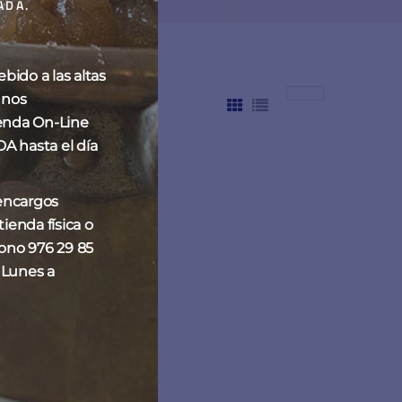
ADA.
ido a las altas
 nos
enda On-Line
hasta el día
 encargos
ienda física o
fono 976 29 85
 Lunes a