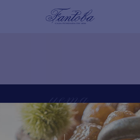
yema
Home
/
Tienda
/
yema