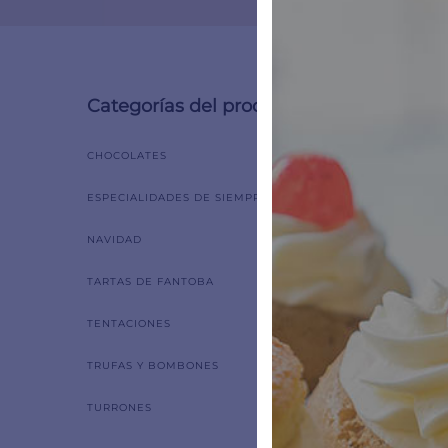
Categorías del producto
Mostrand
CHOCOLATES
ESPECIALIDADES DE SIEMPRE
NAVIDAD
TARTAS DE FANTOBA
TENTACIONES
TRUFAS Y BOMBONES
TURRONES
T