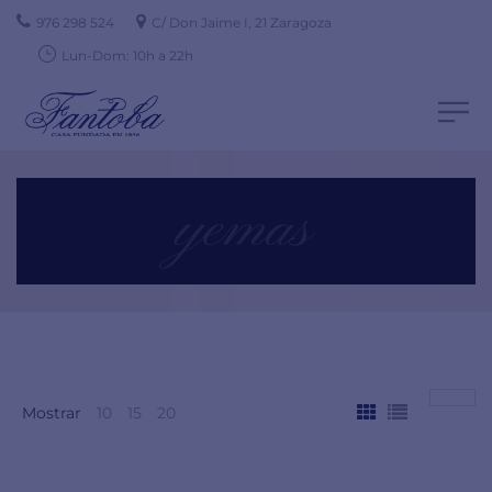
976 298 524
C/ Don Jaime I, 21 Zaragoza
Lun-Dom: 10h a 22h
yemas
Mostrar
10
15
20