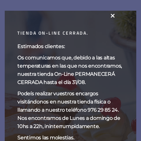
Yemas
CLOSE
THIS
14,00
€
-
56,00
€
TIENDA ON-LINE CERRADA.
MODULE
Estimados clientes:
Os comunicamos que, debido a las altas
Categorías del producto
temperaturas en las que nos encontramos,
nuestra tienda On-Line PERMANECERÁ
CHOCOLATES
CERRADA hasta el día 31/08.
ESPECIALIDADES DE SIEMPRE
Podeís realizar vuestros encargos
visitándonos en nuestra tienda física o
NAVIDAD
llamando a nuestro teléfono 976 29 85 24.
TARTAS DE FANTOBA
Nos encontramos de Lunes a domingo de
10hs a 22h, ininterrumpidamente.
TENTACIONES
Sentimos las molestias.