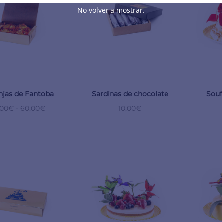
No volver a mostrar.
njas de Fantoba
Sardinas de chocolate
Souf
,00
€
-
60,00
€
10,00
€