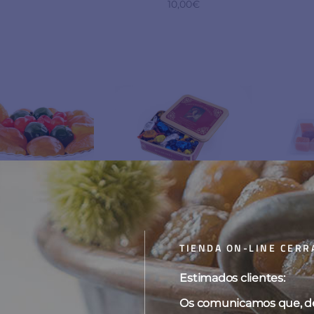
10,00
€
tas confitadas
Frutas de Aragón
F
TIENDA ON-LINE CERR
12,00
€
15,00
€
-
60,00
€
14
Estimados clientes:
Os comunicamos que, deb