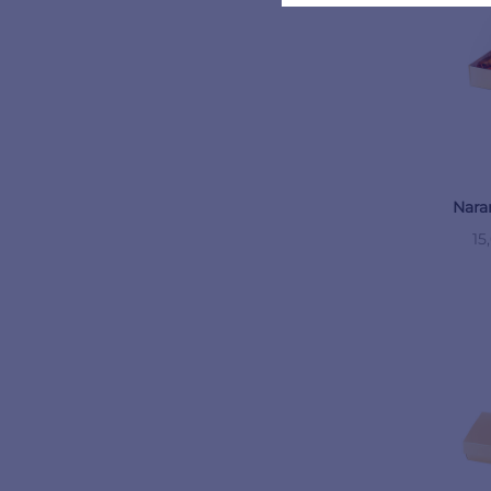
Nara
15