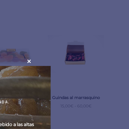
CLOSE
THIS
MODULE
rutas de Niza
Guindas al marrasquino
ADA.
,00
€
-
28,00
€
15,00
€
-
60,00
€
ido a las altas