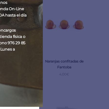
 nos
enda On-Line
hasta el día
 encargos
ienda física o
fono 976 29 85
 Lunes a
rrón confitado
Naranjas confitadas de
Fantoba
17,50
€
4,00
€