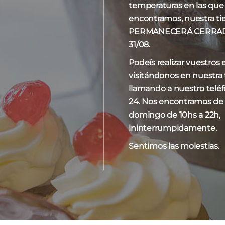
temperaturas en las que
encontramos, nuestra ti
PERMANECERÁ CERRADA 
31/08.
Podeís realizar vuestros
visitándonos en nuestra t
llamando a nuestro telé
24. Nos encontramos de
domingo de 10hs a 22h,
Guirlache
Macarons de Fantoba
Ma
ininterrumpidamente.
,00
€
-
60,00
€
2,50
€
-
30,00
€
Sentimos las molestias.