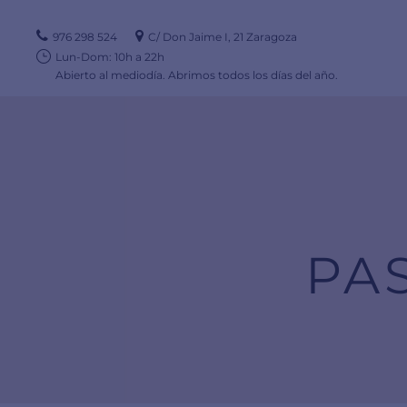
976 298 524
C/ Don Jaime I, 21 Zaragoza
Lun-Dom: 10h a 22h
Abierto al mediodía. Abrimos todos los días del año.
PA