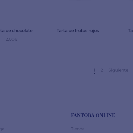
eta de chocolate
Tarta de frutos rojos
Ta
12,00
€
1
2
Siguiente
FANTOBA ONLINE
gal
Tienda