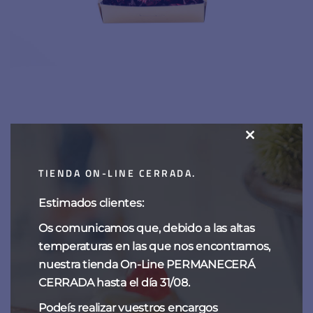
CLOSE
THIS
Guindas al marrasquino
TIENDA ON-LINE CERRADA.
MODULE
15,00
€
-
60,00
€
Estimados clientes:
Os comunicamos que, debido a las altas
temperaturas en las que nos encontramos,
nuestra tienda On-Line PERMANECERÁ
CERRADA hasta el día 31/08.
Podeís realizar vuestros encargos