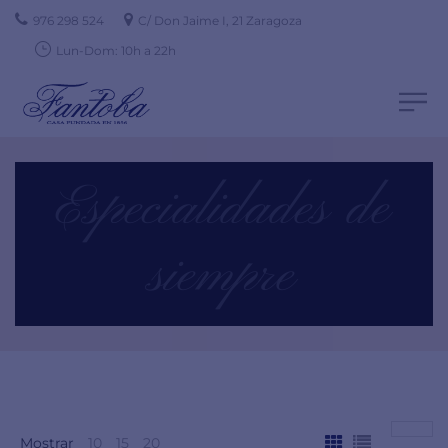
976 298 524
C/ Don Jaime I, 21 Zaragoza
Lun-Dom: 10h a 22h
Especialidades de
siempre
Mostrar
10
15
20