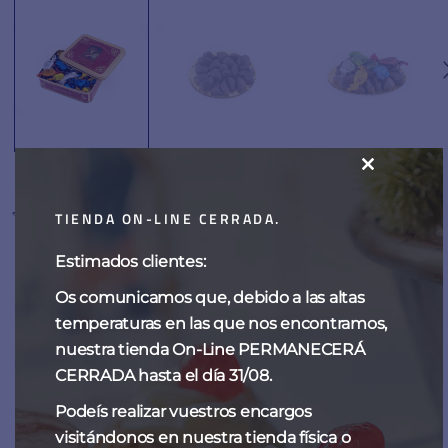
CLOSE
Frutas de Aragón
THIS
TIENDA ON-LINE CERRADA.
MODULE
Estimados clientes:
15,00
€
-
60,00
€
Os comunicamos que, debido a las altas
temperaturas en las que nos encontramos,
nuestra tienda On-Line PERMANECERÁ
Las auténticas frutas de Aragón
, laminería insustituible en
CERRADA hasta el día 31/08.
nuestra tierra, que Fantoba elabora desde hace más de 150
años, seleccionando las mejores frutas confitadas y las
Podeís realizar vuestros encargos
coberturas de chocolate más idóneas,
bañadas una a una,
visitándonos en nuestra tienda física o