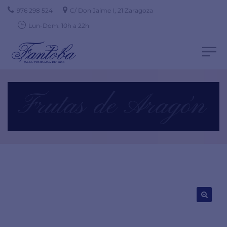
976 298 524
C/ Don Jaime I, 21 Zaragoza
Lun-Dom: 10h a 22h
Frutas de Aragón