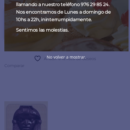
con mimo y esmero.
llamando a nuestro teléfono 976 29 85 24.
Nos encontramos de Lunes a domingo de
Contacta
con la Pastelería Fantoba de Zaragoza para
10hs a 22h, ininterrumpidamente.
diferentes tamaños de estuches de frutas de Aragón.
Sentimos las molestias.
Teléfono
:
976 298 524
No volver a mostrar.
Añadir a la lista de deseos
Comparar