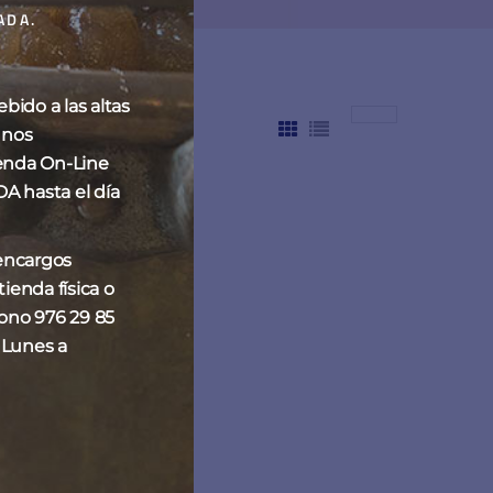
ADA.
ido a las altas
 nos
enda On-Line
hasta el día
 encargos
ienda física o
fono 976 29 85
 Lunes a