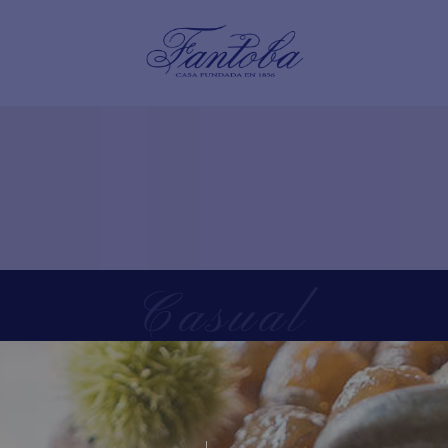
Casual
Home
/
Tienda
/
Casual