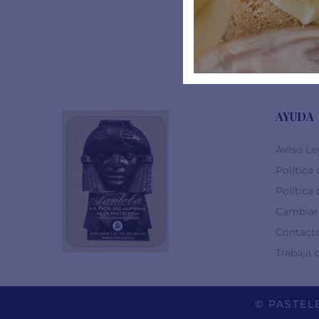
AYUDA
Aviso Le
Política
Política
Cambiar 
Contact
Trabaja 
© PASTELE