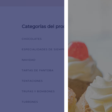
Categorías del producto
Mostrand
CHOCOLATES
ESPECIALIDADES DE SIEMPRE
NAVIDAD
TARTAS DE FANTOBA
TENTACIONES
TRUFAS Y BOMBONES
TURRONES
Turrón