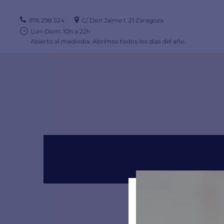
976 298 524
C/ Don Jaime I, 21 Zaragoza
Lun-Dom: 10h a 22h
Abierto al mediodía. Abrimos todos los días del año.