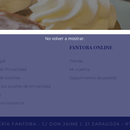
18,00
€
No volver a mostrar.
FANTOBA ONLINE
gal
Tienda
 de Privacidad
Mi cuenta
 de cookies
Seguimiento de pedido
los ajustes de privacidad
o
con nosotros
RÍA FANTOBA - C/ DON JAIME I, 21 ZARAGOZA - 9