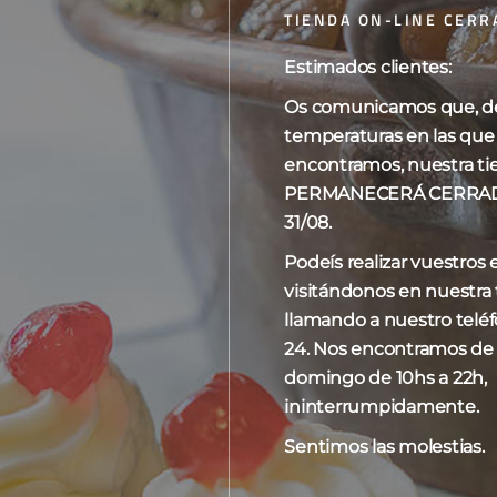
TIENDA ON-LINE CERR
Estimados clientes:
Os comunicamos que, deb
o el único resultado
Mostrar
10
15
20
temperaturas en las que
encontramos, nuestra ti
PERMANECERÁ CERRADA 
31/08.
Podeís realizar vuestros
visitándonos en nuestra t
llamando a nuestro telé
24. Nos encontramos de
domingo de 10hs a 22h,
ininterrumpidamente.
Sentimos las molestias.
 tradicional duro