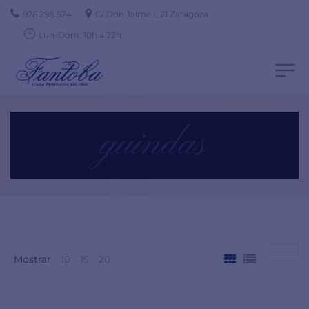
976 298 524
C/ Don Jaime I, 21 Zaragoza
Lun-Dom: 10h a 22h
guindas
Mostrar
10
15
20