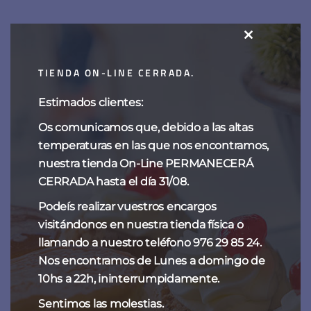
Guindas al marrasquino
CLOSE
THIS
15,00
€
-
60,00
€
TIENDA ON-LINE CERRADA.
MODULE
Estimados clientes:
Os comunicamos que, debido a las altas
Categorías del producto
temperaturas en las que nos encontramos,
nuestra tienda On-Line PERMANECERÁ
CHOCOLATES
CERRADA hasta el día 31/08.
ESPECIALIDADES DE SIEMPRE
Podeís realizar vuestros encargos
visitándonos en nuestra tienda física o
NAVIDAD
llamando a nuestro teléfono 976 29 85 24.
TARTAS DE FANTOBA
Nos encontramos de Lunes a domingo de
10hs a 22h, ininterrumpidamente.
TENTACIONES
Sentimos las molestias.