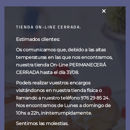
CLOSE
Soufle de merengue
THIS
TIENDA ON-LINE CERRADA.
MODULE
Estimados clientes:
Categorías del producto
Os comunicamos que, debido a las altas
temperaturas en las que nos encontramos,
nuestra tienda On-Line PERMANECERÁ
CHOCOLATES
CERRADA hasta el día 31/08.
ESPECIALIDADES DE SIEMPRE
Podeís realizar vuestros encargos
NAVIDAD
visitándonos en nuestra tienda física o
llamando a nuestro teléfono 976 29 85 24.
TARTAS DE FANTOBA
Nos encontramos de Lunes a domingo de
10hs a 22h, ininterrumpidamente.
TENTACIONES
Sentimos las molestias.
TRUFAS Y BOMBONES