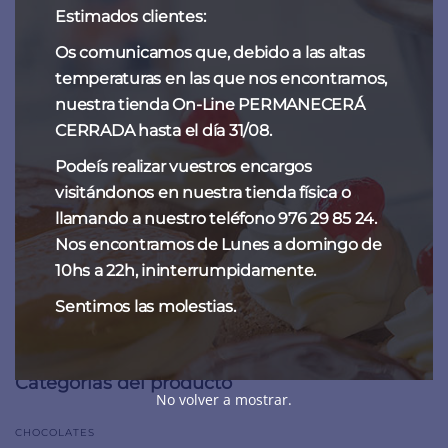
Estimados clientes:
Os comunicamos que, debido a las altas
temperaturas en las que nos encontramos,
nuestra tienda On-Line PERMANECERÁ
CERRADA hasta el día 31/08.
Podeís realizar vuestros encargos
visitándonos en nuestra tienda física o
llamando a nuestro teléfono 976 29 85 24.
Nos encontramos de Lunes a domingo de
Guirlache
10hs a 22h, ininterrumpidamente.
15,00
€
-
60,00
€
Sentimos las molestias.
Categorías del producto
No volver a mostrar.
CHOCOLATES