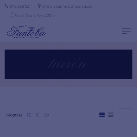
976 298 524
C/ Don Jaime I, 21 Zaragoza
Lun-Dom: 10h a 22h
turrón
Mostrar
10
15
20