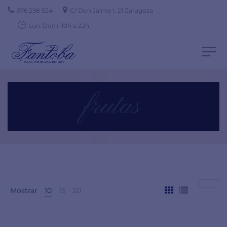
976 298 524
C/ Don Jaime I, 21 Zaragoza
Lun-Dom: 10h a 22h
frutas
Mostrar
10
15
20