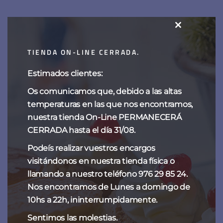
Frutas de Aragón
CLOSE
THIS
15,00
€
-
60,00
€
TIENDA ON-LINE CERRADA.
MODULE
Estimados clientes:
Os comunicamos que, debido a las altas
Categorías del producto
temperaturas en las que nos encontramos,
nuestra tienda On-Line PERMANECERÁ
CHOCOLATES
CERRADA hasta el día 31/08.
ESPECIALIDADES DE SIEMPRE
Podeís realizar vuestros encargos
visitándonos en nuestra tienda física o
NAVIDAD
llamando a nuestro teléfono 976 29 85 24.
TARTAS DE FANTOBA
Nos encontramos de Lunes a domingo de
10hs a 22h, ininterrumpidamente.
TENTACIONES
Sentimos las molestias.