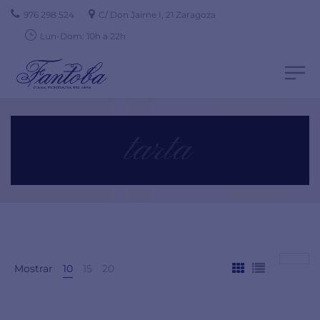
976 298 524
C/ Don Jaime I, 21 Zaragoza
Lun-Dom: 10h a 22h
tarta
Mostrar
10
15
20