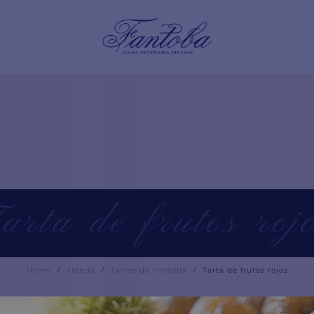
arta de frutos roj
Home
/
Tienda
/
Tartas de Fantoba
/
Tarta de frutos rojos