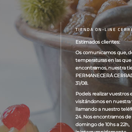
TIENDA ON-LINE CERR
Tarta de frutos 
Estimados clientes:
Os comunicamos que, deb
temperaturas en las que
encontramos, nuestra ti
Tarta de frutos rojos con base de biz
PERMANECERÁ CERRADA 
con mascarpone
31/08.
Podeís realizar vuestros
No se realizan envíos de tartas,
sólo
visitándonos en nuestra t
Para más variedad
, tamaños y decor
llamando a nuestro telé
Zaragoza.
24. Nos encontramos de
Teléfono
:
976 298 524
domingo de 10hs a 22h,