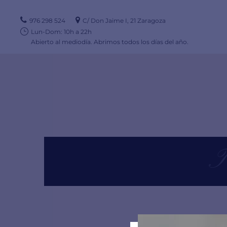
976 298 524
C/ Don Jaime I, 21 Zaragoza
Lun-Dom: 10h a 22h
Abierto al mediodía. Abrimos todos los días del año.
T