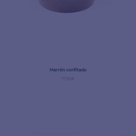
Marrón confitado
17,50
€