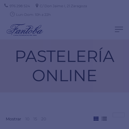
976 298 524
C/ Don Jaime I, 21 Zaragoza
Lun-Dom: 10h a 22h
PASTELERÍA
ONLINE
Mostrar
10
15
20