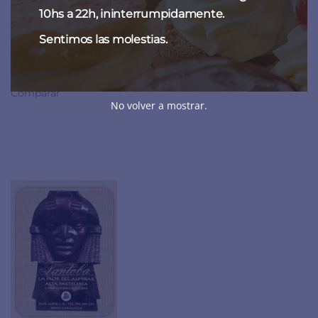
diferentes tamaños de estuches.
10hs a 22h, ininterrumpidamente.
Teléfono
:
976 298 524
Sentimos las molestias.
Añadir a la lista de deseos
Comparar
No volver a mostrar.