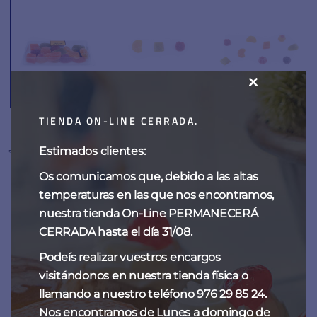
CLOSE
THIS
TIENDA ON-LINE CERRADA.
MODULE
Frutas de Niza
Estimados clientes:
Os comunicamos que, debido a las altas
temperaturas en las que nos encontramos,
14,00
€
-
28,00
€
nuestra tienda On-Line PERMANECERÁ
CERRADA hasta el día 31/08.
Gelatina de fruta natural, de diversos colores y formas que
Podeís realizar vuestros encargos
hacen volar la imaginación de grandes y pequeños. Se
visitándonos en nuestra tienda física o
venden en estuches de 250 gramos.
llamando a nuestro teléfono 976 29 85 24.
Nos encontramos de Lunes a domingo de
Contacta
con la Pastelería Fantoba de Zaragoza para