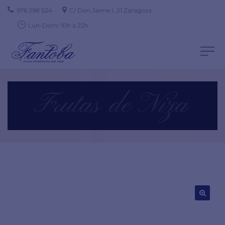
976 298 524
C/ Don Jaime I, 21 Zaragoza
Lun-Dom: 10h a 22h
Frutas de Niza