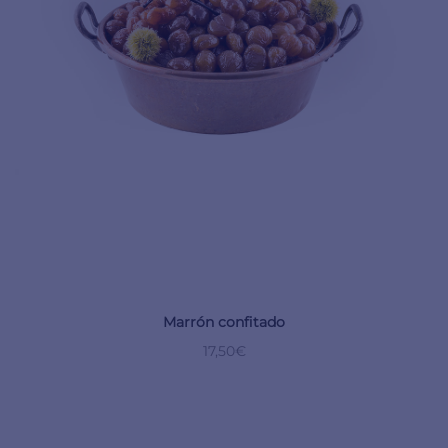
Marrón confitado
17,50
€