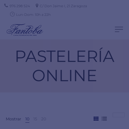
976 298 524
C/ Don Jaime I, 21 Zaragoza
Lun-Dom: 10h a 22h
PASTELERÍA
ONLINE
Mostrar
10
15
20