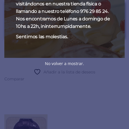
visitándonos en nuestra tienda física o
No se realizan envíos de tartas,
sólo recogida en tienda
.
llamando a nuestro teléfono 976 29 85 24.
Para más variedad
, tamaños y decoración consultar
Nos encontramos de Lunes a domingo de
con la Pastelería Fantoba de Zaragoza.
10hs a 22h, ininterrumpidamente.
Teléfono
:
976 298 524
Sentimos las molestias.
La presentación de las tartas se puede personalizar según la
preferencia de nuestros clientes.
No volver a mostrar.
Añadir a la lista de deseos
Comparar