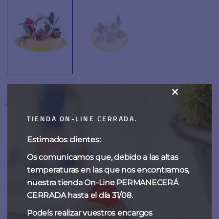
Tarta de naranja
CLOSE
THIS
TIENDA ON-LINE CERRADA.
MODULE
Estimados clientes:
Os comunicamos que, debido a las altas
Tarta elaborada con una base de bizcocho y crema de
temperaturas en las que nos encontramos,
naranjas
nuestra tienda On-Line PERMANECERÁ
La elaboración más cuidada y los mejores ingredientes.
CERRADA hasta el día 31/08.
Variedades para todos los gustos con la presentación más
atractiva.
Podeís realizar vuestros encargos