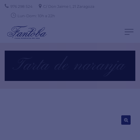
976 298 524
C/ Don Jaime I, 21 Zaragoza
Lun-Dom: 10h a 22h
Tarta de naranja