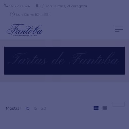
976 298 524
C/ Don Jaime I, 21 Zaragoza
Lun-Dom: 10h a 22h
Tartas de Fantoba
Mostrar
10
15
20